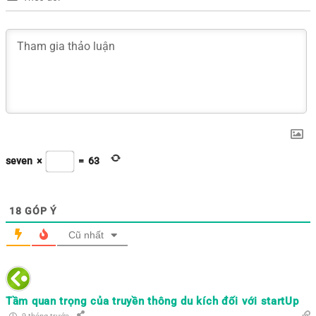
seven
×
=
63
18
GÓP Ý
Cũ nhất
Tầm quan trọng của truyền thông du kích đối với startUp