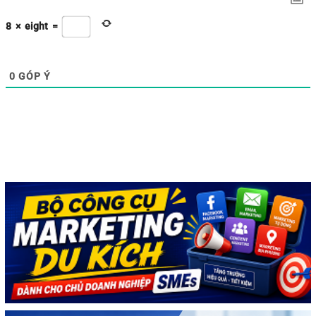
8
×
eight
=
0
GÓP Ý