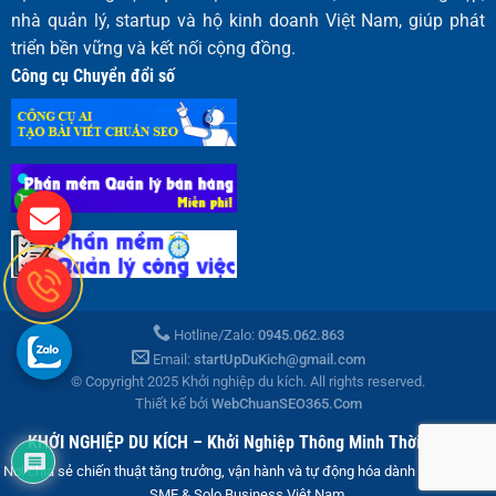
nhà quản lý, startup và hộ kinh doanh Việt Nam, giúp phát
triển bền vững và kết nối cộng đồng.
Công cụ Chuyển đổi số
Hotline/Zalo:
0945.062.863
Email:
startUpDuKich@gmail.com
© Copyright 2025 Khởi nghiệp du kích. All rights reserved.
Thiết kế bởi
WebChuanSEO365.Com
KHỞI NGHIỆP DU KÍCH – Khởi Nghiệp Thông Minh Thời Đại AI
Nơi chia sẻ chiến thuật tăng trưởng, vận hành và tự động hóa dành cho Startup,
SME & Solo Business Việt Nam.