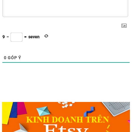
9
−
=
seven
0
GÓP Ý