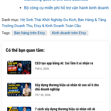
Bộ công cụ miễn phí hỗ trợ vận hành kinh doanh
Danh mục:
Hệ Sinh Thái Khởi Nghiệp Du Kích
,
Bán Hàng & Tăng
Trưởng Doanh Thu
,
Etsy & Kinh Doanh Toàn Cầu
Tags:
Bán hàng trên Etsy
Kinh doanh trên Etsy
Có thể bạn quan tâm:
CEO tạo app bằng AI: Sai lầm ít ai nhận ra
Th8 6, 2026
Xây dựng thương hiệu cá nhân từ con số 0 cho
chủ doanh nghiệp
Th7 30, 2026
7 cách xây dựng thương hiệu cá nhân với AI