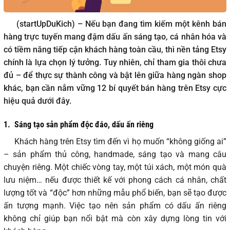
(startUpDuKich) – Nếu bạn đang tìm kiếm một kênh bán
hàng trực tuyến mang đậm dấu ấn sáng tạo, cá nhân hóa và
có tiềm năng tiếp cận khách hàng toàn cầu, thì nền tảng Etsy
chính là lựa chọn lý tưởng. Tuy nhiên, chỉ tham gia thôi chưa
đủ – để thực sự thành công và bật lên giữa hàng ngàn shop
khác, bạn cần nắm vững 12 bí quyết bán hàng trên Etsy cực
hiệu quả dưới đây.
1.
Sáng tạo sản phẩm độc đáo, dấu ấn riêng
Khách hàng trên Etsy tìm đến vì họ muốn “không giống ai”
– sản phẩm thủ công, handmade, sáng tạo và mang câu
chuyện riêng. Một chiếc vòng tay, một túi xách, một món quà
lưu niệm… nếu được thiết kế với phong cách cá nhân, chất
lượng tốt và “độc” hơn những mẫu phổ biến, bạn sẽ tạo được
ấn tượng mạnh. Việc tạo nên sản phẩm có dấu ấn riêng
không chỉ giúp bạn nổi bật mà còn xây dựng lòng tin với