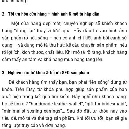
khách hàng.
2.
Tối ưu hóa cửa hàng – hình ảnh & mô tả hấp dẫn
Một cửa hàng đẹp mắt, chuyên nghiệp sẽ khiến khách
hàng “dừng lại” thay vì lướt qua. Hãy đầu tư vào hình ảnh
sản phẩm rõ nét, sáng – nên có ảnh chi tiết, ảnh bối cảnh sử
dụng – và dùng mô tả thu hút: kể câu chuyện sản phẩm, nêu
rõ lợi ích, kích thước, chất liệu. Khi mô tả rõ ràng, khách hàng
cảm thấy an tâm và khả năng mua hàng tăng lên.
3.
Nghiên cứu từ khóa & tối ưu SEO sản phẩm
Để khách hàng tìm thấy bạn, bạn phải “lên sóng” đúng từ
khóa. Trên Etsy, từ khóa phù hợp giúp sản phẩm của bạn
xuất hiện trong kết quả tìm kiếm. Hãy nghĩ như khách hàng:
họ sẽ tìm gì? “handmade leather wallet”, “gift for bridesmaid”,
“minimalist sterling earrings”… Sau đó đặt từ khóa này vào
tiêu đề, mô tả và thẻ tag sản phẩm. Khi tối ưu tốt, bạn sẽ gia
tăng lượt truy cập và đơn hàng.