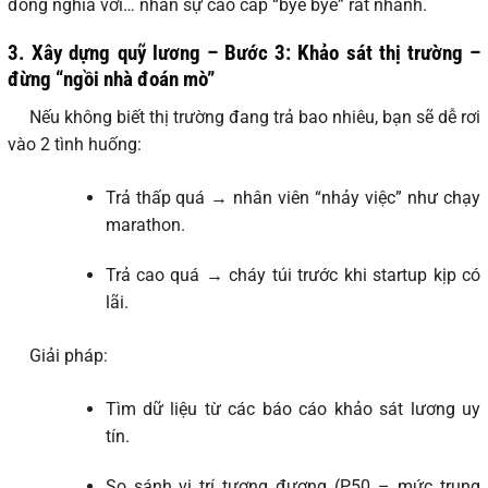
đồng nghĩa với… nhân sự cao cấp “bye bye” rất nhanh.
3. Xây dựng quỹ lương – Bước 3: Khảo sát thị trường –
đừng “ngồi nhà đoán mò”
Nếu không biết thị trường đang trả bao nhiêu, bạn sẽ dễ rơi
vào 2 tình huống:
Trả thấp quá → nhân viên “nhảy việc” như chạy
marathon.
Trả cao quá → cháy túi trước khi startup kịp có
lãi.
Giải pháp:
Tìm dữ liệu từ các báo cáo khảo sát lương uy
tín.
So sánh vị trí tương đương (P50 – mức trung