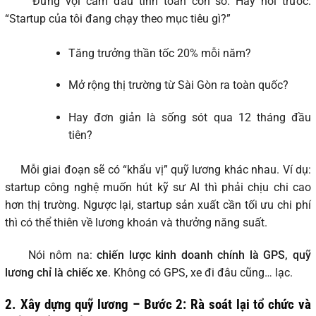
Đừng vội cắm đầu tính toán con số. Hãy hỏi trước:
“Startup của tôi đang chạy theo mục tiêu gì?”
Tăng trưởng thần tốc 20% mỗi năm?
Mở rộng thị trường từ Sài Gòn ra toàn quốc?
Hay đơn giản là sống sót qua 12 tháng đầu
tiên?
Mỗi giai đoạn sẽ có “khẩu vị” quỹ lương khác nhau. Ví dụ:
startup công nghệ muốn hút kỹ sư AI thì phải chịu chi cao
hơn thị trường. Ngược lại, startup sản xuất cần tối ưu chi phí
thì có thể thiên về lương khoán và thưởng năng suất.
Nói nôm na:
chiến lược kinh doanh chính là GPS, quỹ
lương chỉ là chiếc xe
. Không có GPS, xe đi đâu cũng… lạc.
2. Xây dựng quỹ lương – Bước 2: Rà soát lại tổ chức và