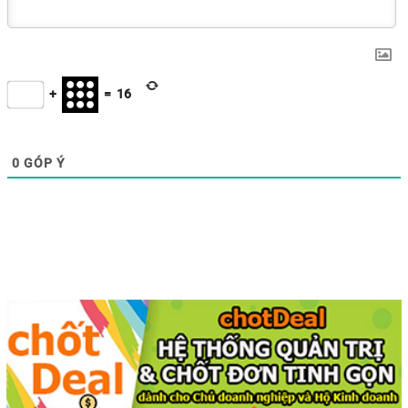
+
=
16
0
GÓP Ý