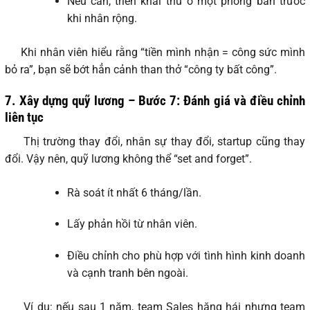
Nếu cần, triển khai thử ở một phòng ban trước
khi nhân rộng.
Khi nhân viên hiểu rằng “tiền mình nhận = công sức mình
bỏ ra”, bạn sẽ bớt hẳn cảnh than thở “công ty bất công”.
7. Xây dựng quỹ lương – Bước 7: Đánh giá và điều chỉnh
liên tục
Thị trường thay đổi, nhân sự thay đổi, startup cũng thay
đổi. Vậy nên, quỹ lương không thể “set and forget”.
Rà soát ít nhất 6 tháng/lần.
Lấy phản hồi từ nhân viên.
Điều chỉnh cho phù hợp với tình hình kinh doanh
và cạnh tranh bên ngoài.
Ví dụ: nếu sau 1 năm, team Sales hăng hái nhưng team