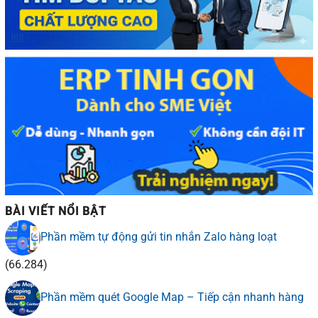
BÀI VIẾT NỔI BẬT
Phần mềm tự động gửi tin nhắn Zalo hàng loạt
(66.284)
Phần mềm quét Google Map – Tiếp cận nhanh hàng