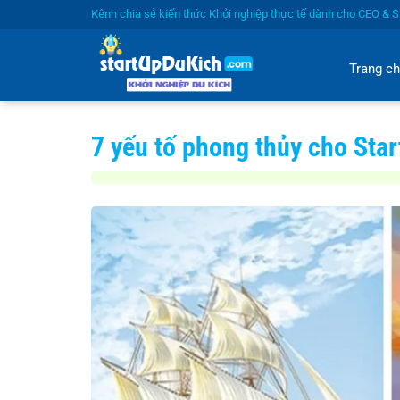
Bỏ
Kênh chia sẻ kiến thức Khởi nghiệp thực tế dành cho CEO & St
qua
nội
Trang c
dung
7 yếu tố phong thủy cho Sta