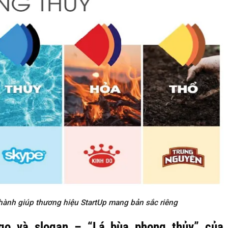
hành giúp thương hiệu StartUp mang bản sắc riêng
ogo và slogan – “Lá bùa phong thủy” của