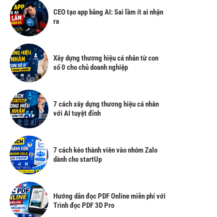
CEO tạo app bằng AI: Sai lầm ít ai nhận
ra
Xây dựng thương hiệu cá nhân từ con
số 0 cho chủ doanh nghiệp
7 cách xây dựng thương hiệu cá nhân
với AI tuyệt đỉnh
7 cách kéo thành viên vào nhóm Zalo
dành cho startUp
Hướng dẫn đọc PDF Online miễn phí với
Trình đọc PDF 3D Pro