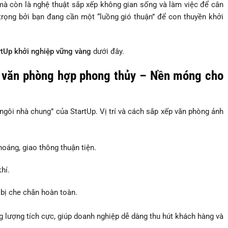
à còn là nghệ thuật sắp xếp không gian sống và làm việc để cân
trọng bởi bạn đang cần một “luồng gió thuận” để con thuyền khởi
rtUp khởi nghiệp vững vàng
dưới đây.
n văn phòng hợp phong thủy – Nền móng cho
gôi nhà chung” của StartUp. Vị trí và cách sắp xếp văn phòng ảnh
oáng, giao thông thuận tiện.
hí.
 bị che chắn hoàn toàn.
ợng tích cực, giúp doanh nghiệp dễ dàng thu hút khách hàng và