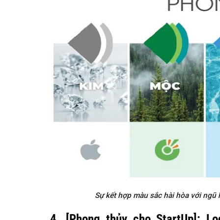
Sự kết hợp màu sắc hài hòa với ngũ 
4. [Phong thủy cho StartUp]: L