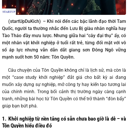
(startUpDuKich)
– Khi nói đến các bậc lãnh đạo thời Tam
Quốc, người ta thường nhắc đến Lưu Bị giàu nhân nghĩa hay
Tào Tháo đầy mưu lược. Nhưng giữa hai “cây đại thụ” ấy, có
một nhân vật khởi nghiệp ở tuổi rất trẻ, từng đối mặt với vô
số áp lực nhưng vẫn dẫn dắt giang sơn Đông Ngô vững
mạnh suốt hơn 50 năm: Tôn Quyền.
Câu chuyện của Tôn Quyền không chỉ là lịch sử, mà còn là
một “case study khởi nghiệp” đắt giá cho bất kỳ ai đang
muốn xây dựng sự nghiệp, mở công ty hay kiến tạo tương lai
của chính mình. Trong bối cảnh thị trường ngày càng cạnh
tranh, những bài học từ Tôn Quyền có thể trở thành “đòn bẩy”
giúp bạn bứt phá.
1.
Khởi nghiệp từ nền tảng có sẵn chưa bao giờ là dễ – và
Tôn Quyền hiểu điều đó