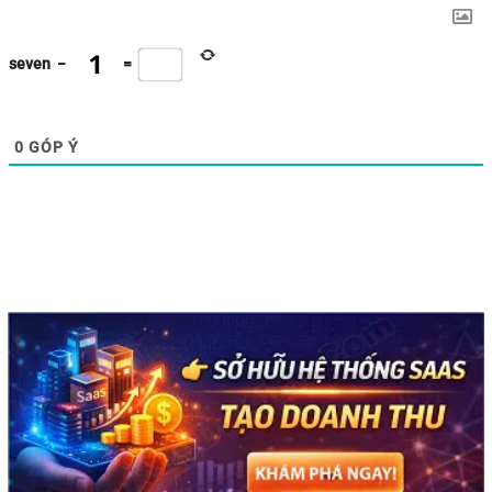
seven
−
=
0
GÓP Ý