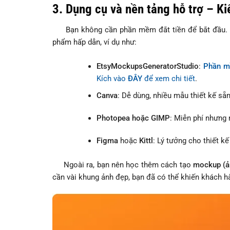
3. Dụng cụ và nền tảng hỗ trợ – K
Bạn không cần phần mềm đắt tiền để bắt đầu. Nh
phẩm hấp dẫn, ví dụ như:
EtsyMockupsGeneratorStudio
:
Phần m
Kích vào
ĐÂY
để xem chi tiết
.
Canva
: Dễ dùng, nhiều mẫu thiết kế sẵn
Photopea hoặc GIMP
: Miễn phí nhưn
Figma
hoặc
Kittl
: Lý tưởng cho thiết kế
Ngoài ra, bạn nên học thêm cách tạo
mockup (ả
cần vài khung ảnh đẹp, bạn đã có thể khiến khách hàn