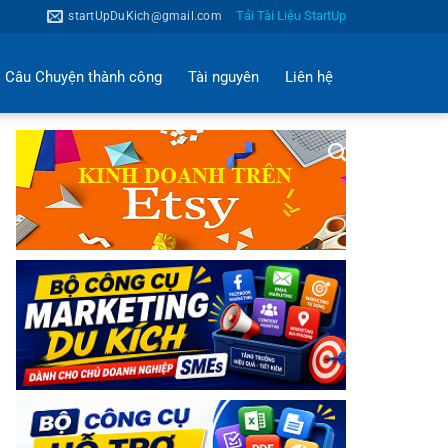
Tải Tài Liệu StartUp
startUpDuKich@gmail.com
Câu Chuyện thành công
Tài nguyên
Liên hệ