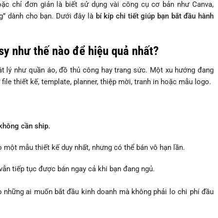
c chỉ đơn giản là biết sử dụng vài công cụ cơ bản như Canva,
àng” dành cho bạn. Dưới đây là
bí kíp chi tiết giúp bạn bắt đầu hành
tsy như thế nào để hiệu quả nhất?
t lý như quần áo, đồ thủ công hay trang sức. Một xu hướng đang
file thiết kế, template, planner, thiệp mời, tranh in hoặc mẫu logo.
không cần ship.
ạo một mẫu thiết kế duy nhất, nhưng có thể bán vô hạn lần.
vẫn tiếp tục được bán ngay cả khi bạn đang ngủ.
 những ai muốn bắt đầu kinh doanh mà không phải lo chi phí đầu