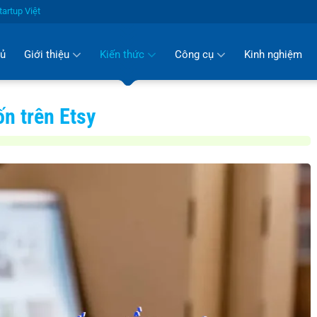
artup Việt
hủ
Giới thiệu
Kiến thức
Công cụ
Kinh nghiệm
ốn trên Etsy