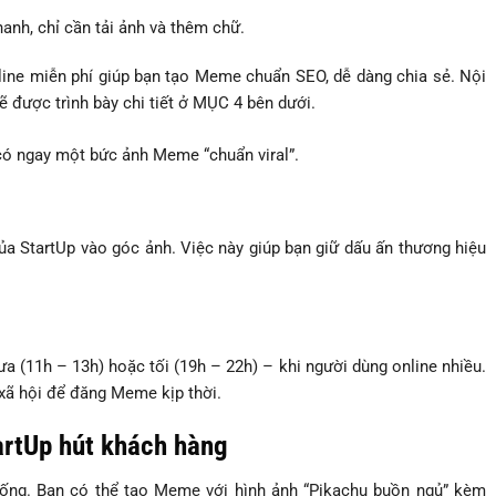
nh, chỉ cần tải ảnh và thêm chữ.
line miễn phí giúp bạn tạo Meme chuẩn SEO, dễ dàng chia sẻ. Nội
 được trình bày chi tiết ở MỤC 4 bên dưới.
có ngay một bức ảnh Meme “chuẩn viral”.
a StartUp vào góc ảnh. Việc này giúp bạn giữ dấu ấn thương hiệu
(11h – 13h) hoặc tối (19h – 22h) – khi người dùng online nhiều.
 xã hội để đăng Meme kịp thời.
artUp hút khách hàng
ng. Bạn có thể tạo Meme với hình ảnh “Pikachu buồn ngủ” kèm