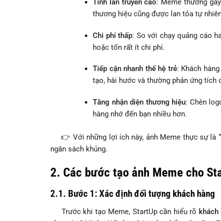
Tính lan truyền cao
: Meme thường gây 
thương hiệu cũng được lan tỏa tự nhiên
Chi phí thấp
: So với chạy quảng cáo h
hoặc tốn rất ít chi phí.
Tiếp cận nhanh thế hệ trẻ
: Khách hàng
tạo, hài hước và thường phản ứng tích 
Tăng nhận diện thương hiệu
: Chèn lo
hàng nhớ đến bạn nhiều hơn.
👉 Với những lợi ích này, ảnh Meme thực sự là “v
ngân sách khủng.
2. Các bước tạo ảnh Meme cho St
2.1. Bước 1: Xác định đối tượng khách hàng
Trước khi tạo Meme, StartUp cần hiểu rõ
khách 