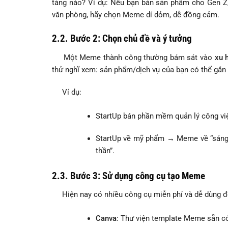
tảng nào? Ví dụ: Nếu bạn bán sản phẩm cho Gen Z,
văn phòng, hãy chọn Meme dí dỏm, dễ đồng cảm.
2.2. Bước 2: Chọn chủ đề và ý tưởng
Một Meme thành công thường bám sát vào
xu 
thử nghĩ xem: sản phẩm/dịch vụ của bạn có thể gắn 
Ví dụ:
StartUp bán phần mềm quản lý công việ
StartUp về mỹ phẩm → Meme về “sáng 
thần”.
2.3. Bước 3: Sử dụng công cụ tạo Meme
Hiện nay có nhiều công cụ miễn phí và dễ dùng 
Canva
: Thư viện template Meme sẵn có