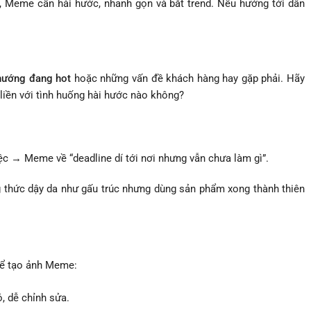
 Meme cần hài hước, nhanh gọn và bắt trend. Nếu hướng tới dân
hướng đang hot
hoặc những vấn đề khách hàng hay gặp phải. Hãy
liền với tình huống hài hước nào không?
c → Meme về “deadline dí tới nơi nhưng vẫn chưa làm gì”.
thức dậy da như gấu trúc nhưng dùng sản phẩm xong thành thiên
để tạo ảnh Meme:
, dễ chỉnh sửa.