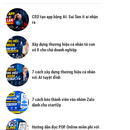
CEO tạo app bằng AI: Sai lầm ít ai nhận
ra
Xây dựng thương hiệu cá nhân từ con
số 0 cho chủ doanh nghiệp
7 cách xây dựng thương hiệu cá nhân
với AI tuyệt đỉnh
7 cách kéo thành viên vào nhóm Zalo
dành cho startUp
Hướng dẫn đọc PDF Online miễn phí với