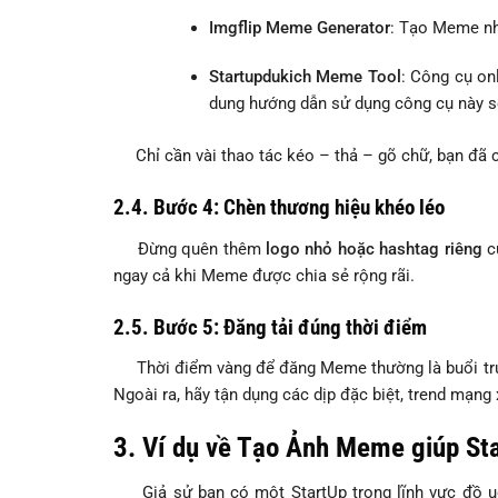
Imgflip Meme Generator
: Tạo Meme nha
Startupdukich Meme Tool
: Công cụ on
dung hướng dẫn sử dụng công cụ này sẽ
Chỉ cần vài thao tác kéo – thả – gõ chữ, bạn đã 
2.4. Bước 4: Chèn thương hiệu khéo léo
Đừng quên thêm
logo nhỏ hoặc hashtag riêng
củ
ngay cả khi Meme được chia sẻ rộng rãi.
2.5. Bước 5: Đăng tải đúng thời điểm
Thời điểm vàng để đăng Meme thường là buổi trưa 
Ngoài ra, hãy tận dụng các dịp đặc biệt, trend mạng
3. Ví dụ về Tạo Ảnh Meme giúp St
Giả sử bạn có một StartUp trong lĩnh vực đồ uố