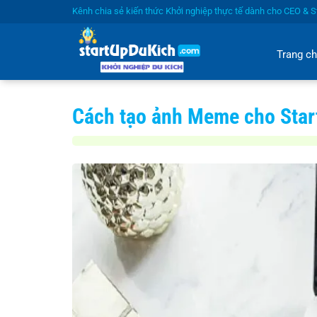
Bỏ
Kênh chia sẻ kiến thức Khởi nghiệp thực tế dành cho CEO & St
qua
nội
Trang c
dung
Cách tạo ảnh Meme cho Star