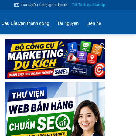
Tải Tài Liệu StartUp
startUpDuKich@gmail.com
Câu Chuyện thành công
Tài nguyên
Liên hệ