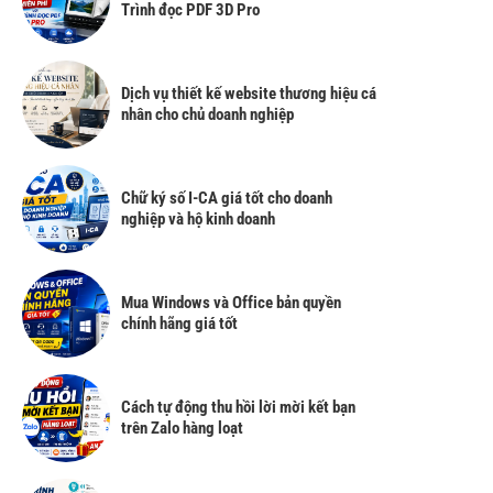
Trình đọc PDF 3D Pro
Dịch vụ thiết kế website thương hiệu cá
nhân cho chủ doanh nghiệp
Chữ ký số I-CA giá tốt cho doanh
nghiệp và hộ kinh doanh
Mua Windows và Office bản quyền
chính hãng giá tốt
Cách tự động thu hồi lời mời kết bạn
trên Zalo hàng loạt