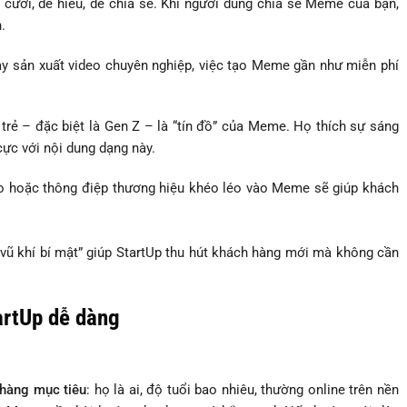
cười, dễ hiểu, dễ chia sẻ. Khi người dùng chia sẻ Meme của bạn,
.
ay sản xuất video chuyên nghiệp, việc tạo Meme gần như miễn phí
 trẻ – đặc biệt là Gen Z – là “tín đồ” của Meme. Họ thích sự sáng
cực với nội dung dạng này.
go hoặc thông điệp thương hiệu khéo léo vào Meme sẽ giúp khách
ũ khí bí mật” giúp StartUp thu hút khách hàng mới mà không cần
artUp dễ dàng
hàng mục tiêu
: họ là ai, độ tuổi bao nhiêu, thường online trên nền