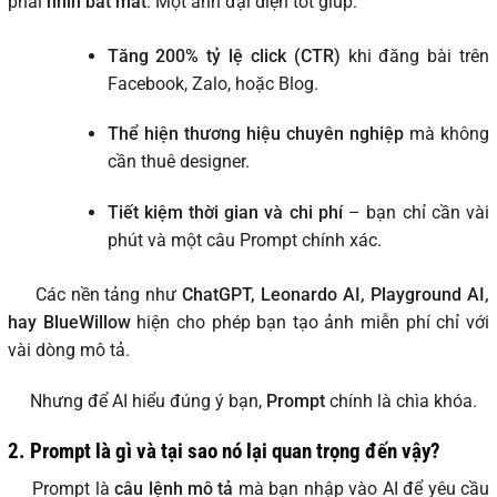
phải
nhìn bắt mắt
. Một ảnh đại diện tốt giúp:
Tăng 200% tỷ lệ click (CTR)
khi đăng bài trên
Facebook, Zalo, hoặc Blog.
Thể hiện thương hiệu chuyên nghiệp
mà không
cần thuê designer.
Tiết kiệm thời gian và chi phí
– bạn chỉ cần vài
phút và một câu Prompt chính xác.
Các nền tảng như
ChatGPT, Leonardo AI, Playground AI,
hay BlueWillow
hiện cho phép bạn tạo ảnh miễn phí chỉ với
vài dòng mô tả.
Nhưng để AI hiểu đúng ý bạn,
Prompt
chính là chìa khóa.
2.
Prompt là gì và tại sao nó lại quan trọng đến vậy?
Prompt là
câu lệnh mô tả
mà bạn nhập vào AI để yêu cầu