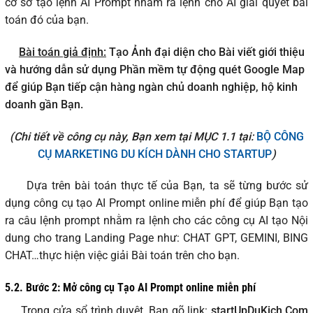
cơ sở tạo lệnh AI Prompt nhằm ra lệnh cho AI giải quyết bài
toán đó của bạn.
Bài toán giả định:
Tạo Ảnh đại diện cho Bài viết giới thiệu
và hướng dẫn sử dụng Phần mềm tự động quét Google Map
để giúp Bạn tiếp cận hàng ngàn chủ doanh nghiệp, hộ kinh
doanh gần Bạn.
(Chi tiết về công cụ này, Bạn xem tại MỤC 1.1 tại:
BỘ CÔNG
CỤ MARKETING DU KÍCH DÀNH CHO STARTUP
)
Dựa trên bài toán thực tế của Bạn, ta sẽ từng bước sử
dụng công cụ tạo AI Prompt online miễn phí để giúp Bạn tạo
ra câu lệnh prompt nhằm ra lệnh cho các công cụ AI tạo Nội
dung cho trang Landing Page như: CHAT GPT, GEMINI, BING
CHAT…thực hiện việc giải Bài toán trên cho bạn.
5.2.
Bước 2: Mở công cụ
Tạo AI Prompt online
miễn phí
Trong cửa sổ trình duyệt, Bạn gõ link:
startUpDuKich.Com