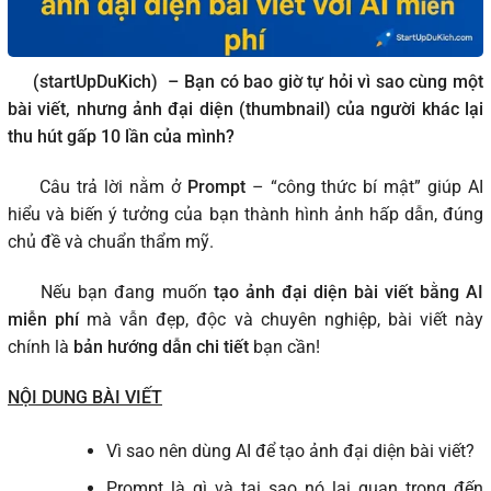
(startUpDuKich)
– Bạn có bao giờ tự hỏi vì sao cùng một
bài viết, nhưng ảnh đại diện (thumbnail) của người khác lại
thu hút gấp 10 lần của mình?
Câu trả lời nằm ở
Prompt
– “công thức bí mật” giúp AI
hiểu và biến ý tưởng của bạn thành hình ảnh hấp dẫn, đúng
chủ đề và chuẩn thẩm mỹ.
Nếu bạn đang muốn
tạo ảnh đại diện bài viết bằng AI
miễn phí
mà vẫn đẹp, độc và chuyên nghiệp, bài viết này
chính là
bản hướng dẫn chi tiết
bạn cần!
NỘI DUNG BÀI VIẾT
Vì sao nên dùng AI để tạo ảnh đại diện bài viết?
Prompt là gì và tại sao nó lại quan trọng đến