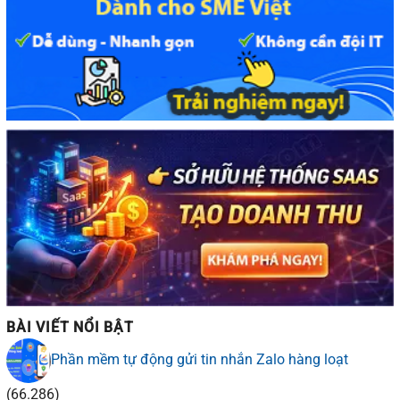
BÀI VIẾT NỔI BẬT
Phần mềm tự động gửi tin nhắn Zalo hàng loạt
(66.286)