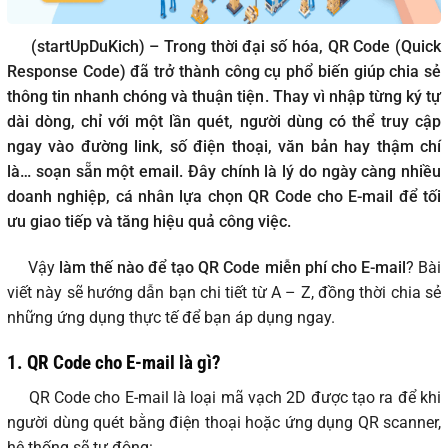
(startUpDuKich) – Trong thời đại số hóa, QR Code (Quick
Response Code) đã trở thành công cụ phổ biến giúp chia sẻ
thông tin nhanh chóng và thuận tiện. Thay vì nhập từng ký tự
dài dòng, chỉ với một lần quét, người dùng có thể truy cập
ngay vào đường link, số điện thoại, văn bản hay thậm chí
là… soạn sẵn một email. Đây chính là lý do ngày càng nhiều
doanh nghiệp, cá nhân lựa chọn QR Code cho E-mail để tối
ưu giao tiếp và tăng hiệu quả công việc.
Vậy
làm thế nào để tạo QR Code miễn phí cho E-mail
? Bài
viết này sẽ hướng dẫn bạn chi tiết từ A – Z, đồng thời chia sẻ
những ứng dụng thực tế để bạn áp dụng ngay.
1. QR Code cho E-mail là gì?
QR Code cho E-mail là loại mã vạch 2D được tạo ra để khi
người dùng quét bằng điện thoại hoặc ứng dụng QR scanner,
hệ thống sẽ tự động: