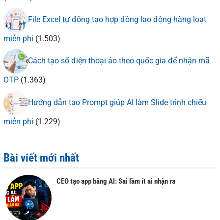
File Excel tự động tạo hợp đồng lao động hàng loạt
miễn phí
(1.503)
Cách tạo số điện thoại ảo theo quốc gia để nhận mã
OTP
(1.363)
Hướng dẫn tạo Prompt giúp AI làm Slide trình chiếu
miễn phí
(1.229)
Bài viết mới nhất
CEO tạo app bằng AI: Sai lầm ít ai nhận ra