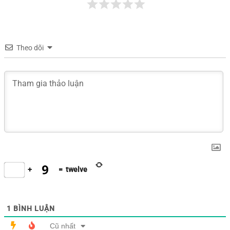
Theo dõi
+
=
twelve
1
BÌNH LUẬN
Cũ nhất