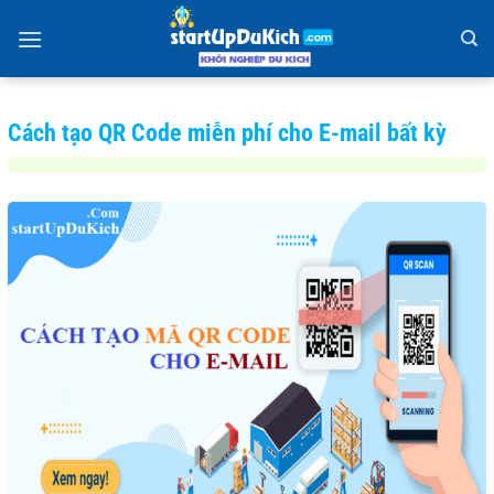
Bỏ
qua
nội
dung
Cách tạo QR Code miễn phí cho E-mail bất kỳ