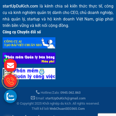
startUpDuKich.com
là kênh chia sẻ kiến thức thực tế, công
cụ và kinh nghiệm quản trị dành cho CEO, chủ doanh nghiệp,
nhà quản lý, startup và hộ kinh doanh Việt Nam, giúp phát
triển bền vững và kết nối cộng đồng.
Công cụ Chuyển đổi số
Hotline/Zalo:
0945.062.863
Email:
startUpDuKich@gmail.com
© Copyright 2025 Khởi nghiệp du kích. All rights reserved.
Thiết kế bởi
WebChuanSEO365.Com