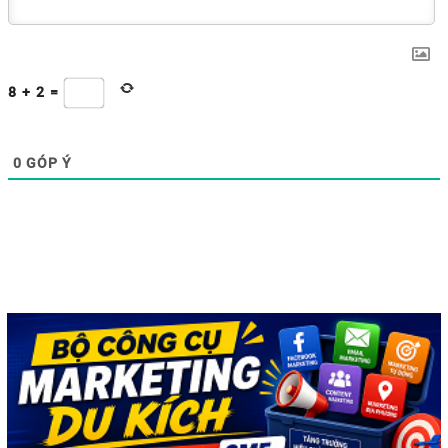
8
+
2
=
0
GÓP Ý