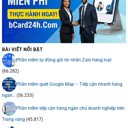
BÀI VIẾT NỔI BẬT
Phần mềm tự động gửi tin nhắn Zalo hàng loạt
(66.282)
Phần mềm quét Google Map – Tiếp cận nhanh hàng
ngàn…
(56.233)
Phần mềm tiếp cận hàng ngàn chủ doanh nghiệp trên
Trang vàng
(45.817)