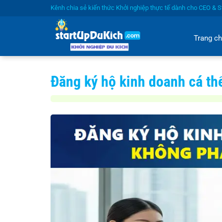
Bỏ
Kênh chia sẻ kiến thức Khởi nghiệp thực tế dành cho CEO & St
qua
nội
Trang c
dung
Đăng ký hộ kinh doanh cá thể