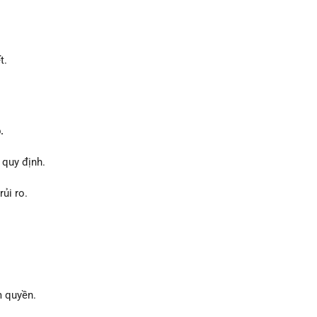
t.
.
 quy định.
ủi ro.
m quyền.