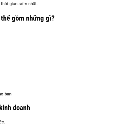
 thời gian sớm nhất.
á thể gồm những gì?
ho bạn.
 kinh doanh
ệc.