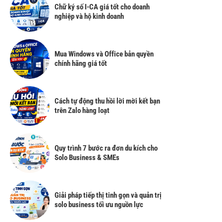
Chữ ký số I-CA giá tốt cho doanh
nghiệp và hộ kinh doanh
Mua Windows và Office bản quyền
chính hãng giá tốt
Cách tự động thu hồi lời mời kết bạn
trên Zalo hàng loạt
Quy trình 7 bước ra đơn du kích cho
Solo Business & SMEs
Giải pháp tiếp thị tinh gọn và quản trị
solo business tối ưu nguồn lực