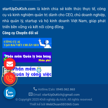
startUpDuKich.com
là kênh chia sẻ kiến thức thực tế, công
cụ và kinh nghiệm quản trị dành cho CEO, chủ doanh nghiệp,
nhà quản lý, startup và hộ kinh doanh Việt Nam, giúp phát
triển bền vững và kết nối cộng đồng.
Công cụ Chuyển đổi số
Hotline/Zalo:
0945.062.863
Email:
startUpDuKich@gmail.com
© Copyright 2025 Khởi nghiệp du kích. All rights reserved.
Thiết kế bởi
WebChuanSEO365.Com