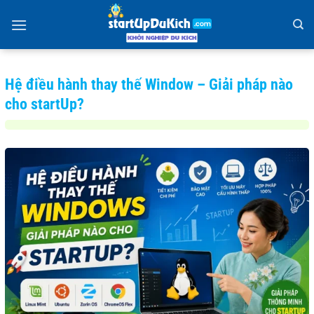
Bỏ
qua
nội
dung
Hệ điều hành thay thế Window – Giải pháp nào
cho startUp?