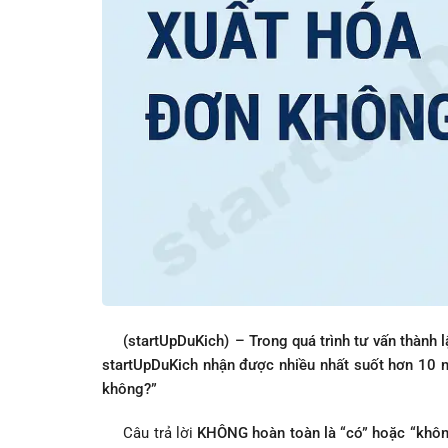
(startUpDuKich)
– Trong quá trình tư vấn thành 
startUpDuKich nhận được nhiều nhất suốt hơn 10 n
không?”
Câu trả lời
KHÔNG hoàn toàn là “có” hoặc “khô