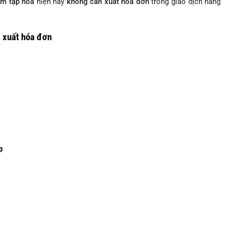
ệm tạp hóa
hiện nay
không cần xuất hóa đơn
trong giao dịch hằng
 xuất hóa đơn
p