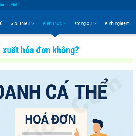
artup Việt
hủ
Giới thiệu
Kiến thức
Công cụ
Kinh nghiệm
i xuất hóa đơn không?