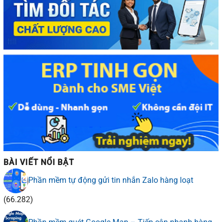
BÀI VIẾT NỔI BẬT
Phần mềm tự động gửi tin nhắn Zalo hàng loạt
(66.282)