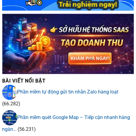
BÀI VIẾT NỔI BẬT
Phần mềm tự động gửi tin nhắn Zalo hàng loạt
(66.282)
Phần mềm quét Google Map – Tiếp cận nhanh hàng
ngàn…
(56.231)