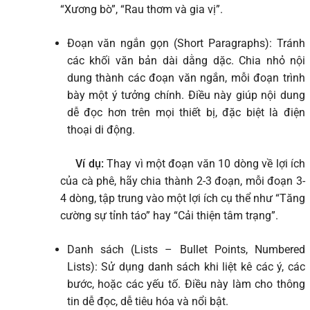
“Xương bò”, “Rau thơm và gia vị”.
Đoạn văn ngắn gọn (Short Paragraphs): Tránh
các khối văn bản dài dằng dặc. Chia nhỏ nội
dung thành các đoạn văn ngắn, mỗi đoạn trình
bày một ý tưởng chính. Điều này giúp nội dung
dễ đọc hơn trên mọi thiết bị, đặc biệt là điện
thoại di động.
Ví dụ:
Thay vì một đoạn văn 10 dòng về lợi ích
của cà phê, hãy chia thành 2-3 đoạn, mỗi đoạn 3-
4 dòng, tập trung vào một lợi ích cụ thể như “Tăng
cường sự tỉnh táo” hay “Cải thiện tâm trạng”.
Danh sách (Lists – Bullet Points, Numbered
Lists): Sử dụng danh sách khi liệt kê các ý, các
bước, hoặc các yếu tố. Điều này làm cho thông
tin dễ đọc, dễ tiêu hóa và nổi bật.