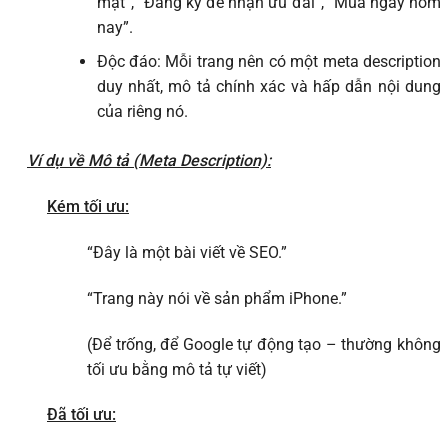
mật”, “Đăng ký để nhận ưu đãi”, “Mua ngay hôm
nay”.
Độc đáo: Mỗi trang nên có một meta description
duy nhất, mô tả chính xác và hấp dẫn nội dung
của riêng nó.
Ví dụ về Mô tả (Meta Description):
Kém tối ưu:
“Đây là một bài viết về SEO.”
“Trang này nói về sản phẩm iPhone.”
(Để trống, để Google tự động tạo – thường không
tối ưu bằng mô tả tự viết)
Đã tối ưu: