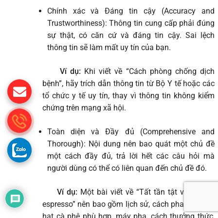
Chính xác và Đáng tin cậy (Accuracy and
Trustworthiness): Thông tin cung cấp phải đúng
sự thật, có căn cứ và đáng tin cậy. Sai lệch
thông tin sẽ làm mất uy tín của bạn.
Ví dụ:
Khi viết về “Cách phòng chống dịch
bệnh”, hãy trích dẫn thông tin từ Bộ Y tế hoặc các
tổ chức y tế uy tín, thay vì thông tin không kiểm
chứng trên mạng xã hội.
Toàn diện và Đầy đủ (Comprehensive and
Thorough): Nội dung nên bao quát một chủ đề
một cách đầy đủ, trả lời hết các câu hỏi mà
người dùng có thể có liên quan đến chủ đề đó.
Ví dụ:
Một bài viết về “Tất tần tật về cà phê
espresso” nên bao gồm lịch sử, cách pha, các loại
hạt cà phê phù hợp, máy pha, cách thưởng thức,