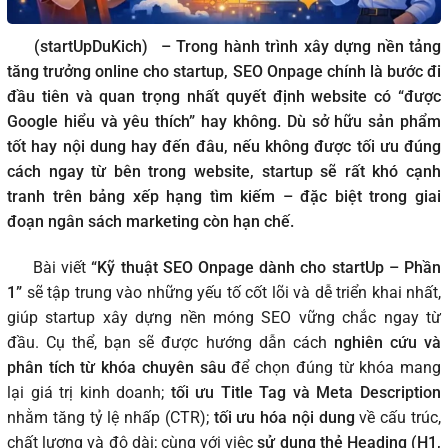
(startUpDuKich)
– Trong hành trình xây dựng nền tảng
tăng trưởng online cho startup, SEO Onpage chính là bước đi
đầu tiên và quan trọng nhất quyết định website có “được
Google hiểu và yêu thích” hay không. Dù sở hữu sản phẩm
tốt hay nội dung hay đến đâu, nếu không được tối ưu đúng
cách ngay từ bên trong website, startup sẽ rất khó cạnh
tranh trên bảng xếp hạng tìm kiếm – đặc biệt trong giai
đoạn ngân sách marketing còn hạn chế.
Bài viết
“Kỹ thuật SEO Onpage dành cho startUp – Phần
1”
sẽ tập trung vào những yếu tố cốt lõi và dễ triển khai nhất,
giúp startup xây dựng nền móng SEO vững chắc ngay từ
đầu. Cụ thể, bạn sẽ được hướng dẫn cách
nghiên cứu và
phân tích từ khóa chuyên sâu
để chọn đúng từ khóa mang
lại giá trị kinh doanh;
tối ưu Title Tag và Meta Description
nhằm tăng tỷ lệ nhấp (CTR);
tối ưu hóa nội dung
về cấu trúc,
chất lượng và độ dài; cùng với việc
sử dụng thẻ Heading (H1,