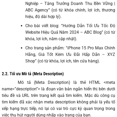
Nghiệp – Tăng Trưởng Doanh Thu Bền Vững |
ABC Agency” (có từ khóa chính, lợi ích, thương
hiệu, độ dài hợp lý).
Cho bài viết blog: “Hướng Dẫn Tối Ưu Tốc Độ
Website Hiệu Quả Năm 2024 – ABC Blog” (có từ
khóa, lợi ích, năm cập nhật).
Cho trang sản phẩm: “iPhone 15 Pro Max Chính
Hãng, Giá Tốt Kèm Ưu Đãi Hấp Dẫn – XYZ
Shop” (có từ khóa, lợi ích, tên cửa hàng).
2.2.
Tối ưu Mô tả (Meta Description)
Mô tả (Meta Description) là thẻ HTML <meta
name=”description”> là đoạn văn bản ngắn hiển thị bên dưới
tiêu đề và URL trên trang kết quả tìm kiếm. Mặc dù công cụ
tìm kiếm đã xác nhận meta description không phải là yếu tố
xếp hạng trực tiếp, nó lại có vai trò cực kỳ quan trọng trong
việc thu hút người dùng nhấp vào trang của bạn.