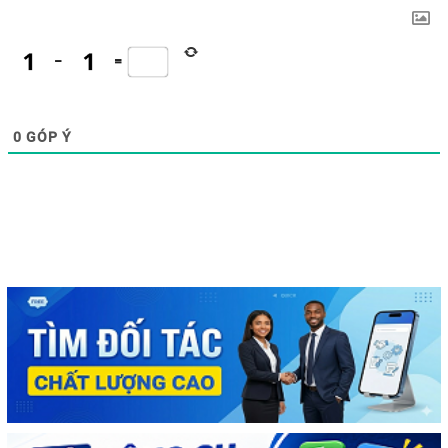
−
=
0
GÓP Ý