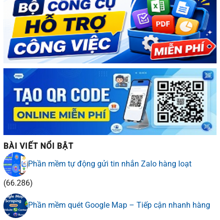
BÀI VIẾT NỔI BẬT
Phần mềm tự động gửi tin nhắn Zalo hàng loạt
(66.286)
Phần mềm quét Google Map – Tiếp cận nhanh hàng