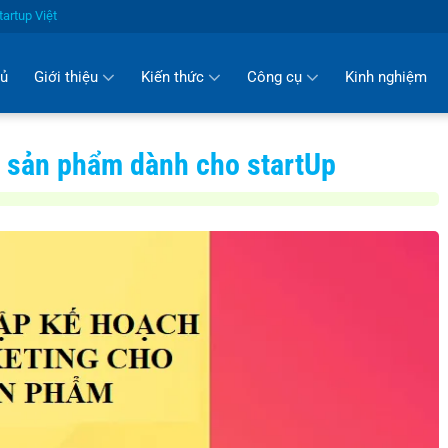
artup Việt
hủ
Giới thiệu
Kiến thức
Công cụ
Kinh nghiệm
 sản phẩm dành cho startUp