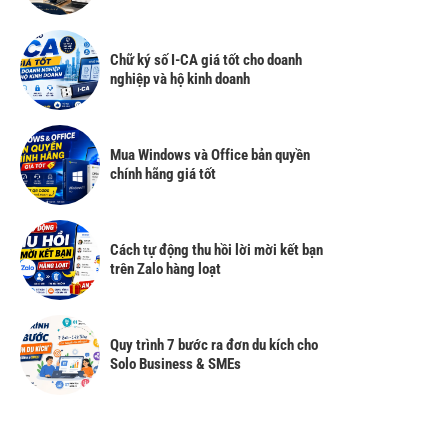
Chữ ký số I-CA giá tốt cho doanh
nghiệp và hộ kinh doanh
Mua Windows và Office bản quyền
chính hãng giá tốt
Cách tự động thu hồi lời mời kết bạn
trên Zalo hàng loạt
Quy trình 7 bước ra đơn du kích cho
Solo Business & SMEs