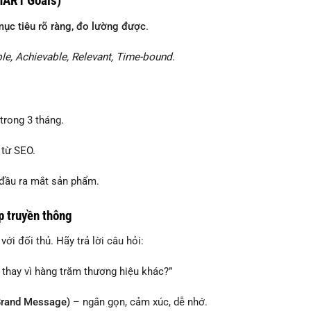
MART Goals)
ục tiêu rõ ràng, đo lường được
.
le, Achievable, Relevant, Time-bound.
trong 3 tháng.
 từ SEO.
 đầu ra mắt sản phẩm.
p truyền thông
với đối thủ. Hãy trả lời câu hỏi:
hay vì hàng trăm thương hiệu khác?”
(Brand Message)
– ngắn gọn, cảm xúc, dễ nhớ.