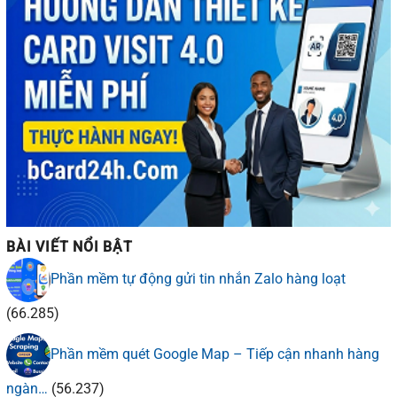
BÀI VIẾT NỔI BẬT
Phần mềm tự động gửi tin nhắn Zalo hàng loạt
(66.285)
Phần mềm quét Google Map – Tiếp cận nhanh hàng
ngàn…
(56.237)