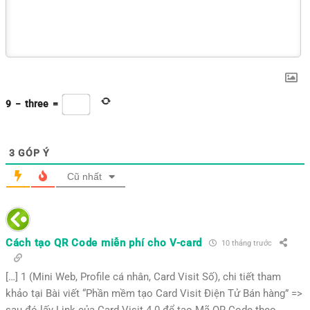
9
−
three
=
3
GÓP Ý
Cũ nhất
Cách tạo QR Code miễn phí cho V-card
10 tháng trước
[…] 1 (Mini Web, Profile cá nhân, Card Visit Số), chi tiết tham
khảo tại Bài viết “Phần mềm tạo Card Visit Điện Tử Bán hàng” =>
sau đó lấy Link của Card Visit 4.0 để tạo Mã QR Code theo