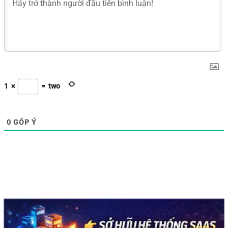
1
×
=
two
0
GÓP Ý