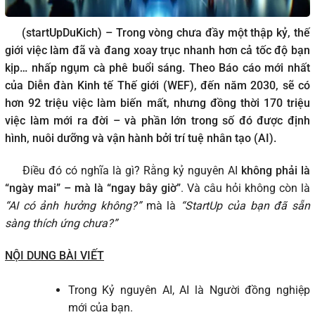
(startUpDuKich) – Trong vòng chưa đầy một thập kỷ, thế
giới việc làm đã và đang xoay trục nhanh hơn cả tốc độ bạn
kịp… nhấp ngụm cà phê buổi sáng. Theo Báo cáo mới nhất
của Diễn đàn Kinh tế Thế giới (WEF), đến năm 2030, sẽ có
hơn 92 triệu việc làm biến mất, nhưng đồng thời 170 triệu
việc làm mới ra đời – và phần lớn trong số đó được định
hình, nuôi dưỡng và vận hành bởi trí tuệ nhân tạo (AI).
Điều đó có nghĩa là gì? Rằng kỷ nguyên AI
không phải là
“ngày mai” – mà là “ngay bây giờ”
. Và câu hỏi không còn là
“AI có ảnh hưởng không?”
mà là
“StartUp của bạn đã sẵn
sàng thích ứng chưa?”
NỘI DUNG BÀI VIẾT
Trong Kỷ nguyên AI, AI là Người đồng nghiệp
mới của bạn.