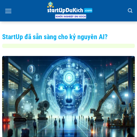
Bỏ
qua
nội
dung
StartUp đã sẵn sàng cho kỷ nguyên AI?