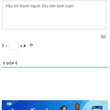
7
−
=
4
0
GÓP Ý