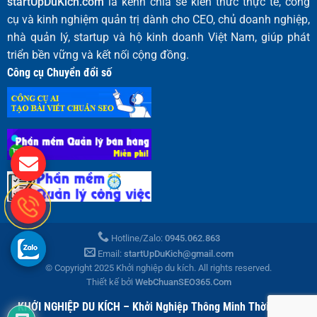
startUpDuKich.com
là kênh chia sẻ kiến thức thực tế, công
cụ và kinh nghiệm quản trị dành cho CEO, chủ doanh nghiệp,
nhà quản lý, startup và hộ kinh doanh Việt Nam, giúp phát
triển bền vững và kết nối cộng đồng.
Công cụ Chuyển đổi số
Hotline/Zalo:
0945.062.863
Email:
startUpDuKich@gmail.com
© Copyright 2025 Khởi nghiệp du kích. All rights reserved.
Thiết kế bởi
WebChuanSEO365.Com
KHỞI NGHIỆP DU KÍCH – Khởi Nghiệp Thông Minh Thời Đại AI