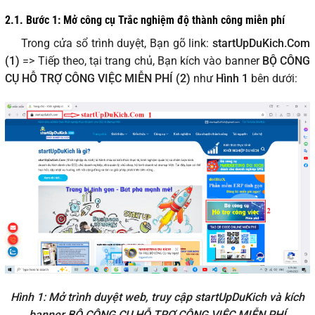
2.1. Bước 1: Mở công cụ
Trắc nghiệm độ thành công
miễn phí
Trong cửa sổ trình duyệt, Bạn gõ link:
startUpDuKich.Com
(1)
=> Tiếp theo, tại trang chủ, Bạn kích vào banner
BỘ CÔNG
CỤ HỖ TRỢ CÔNG VIỆC MIỄN PHÍ (2)
như
Hình 1
bên dưới:
Hình 1: Mở trình duyệt web, truy cập startUpDuKich và kích
banner BỘ CÔNG CỤ HỖ TRỢ CÔNG VIỆC MIỄN PHÍ