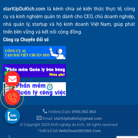
startUpDuKich.com
là kênh chia sẻ kiến thức thực tế, công
cụ và kinh nghiệm quản trị dành cho CEO, chủ doanh nghiệp,
nhà quản lý, startup và hộ kinh doanh Việt Nam, giúp phát
triển bền vững và kết nối cộng đồng.
Công cụ Chuyển đổi số
Hotline/Zalo:
0945.062.863
Email:
startUpDuKich@gmail.com
© Copyright 2025 Khởi nghiệp du kích. All rights reserved.
Thiết kế bởi
WebChuanSEO365.Com
1