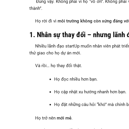
Đúng vậy. Không phải vì họ “vô ơn”. Không phải v
thành”.
Họ rời đi vì
môi trường không còn xứng đáng với
1.
Nhân sự thay đổi – nhưng lãnh 
Nhiều lãnh đạo startUp muốn nhân viên phát triển.
thử giao cho họ dự án mới.
Và rồi… họ thay đổi thật.
Họ đọc nhiều hơn bạn.
Họ cập nhật xu hướng nhanh hơn bạn.
Họ đặt những câu hỏi “khó” mà chính b
Họ trở nên
mới mẻ
.