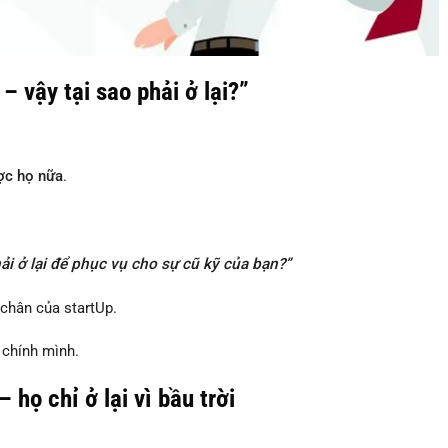
– vậy tại sao phải ở lại?”
ợc họ nữa
.
 phải ở lại để phục vụ cho sự cũ kỹ của bạn?”
chân của startUp.
 chính mình.
 họ chỉ ở lại vì bầu trời