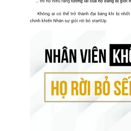
… thì họ hiểu rằng
tương lai của họ đang bị giới 
Không ai có thể trở thành đại bàng khi bị nhốt t
chính khiến Nhân sự giỏi rời bỏ startUp.