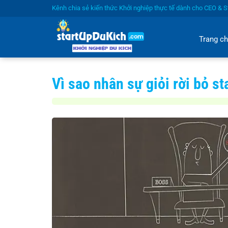
Bỏ
Kênh chia sẻ kiến thức Khởi nghiệp thực tế dành cho CEO & St
qua
nội
Trang c
dung
Vì sao nhân sự giỏi rời bỏ s