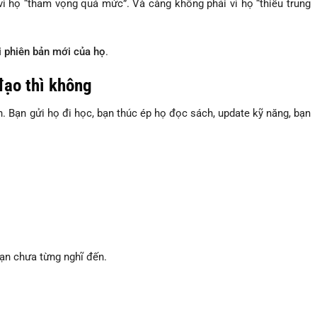
ì họ “tham vọng quá mức”. Và càng không phải vì họ “thiếu trung
 phiên bản mới của họ
.
đạo thì không
 Bạn gửi họ đi học, bạn thúc ép họ đọc sách, update kỹ năng, bạn
ạn chưa từng nghĩ đến.