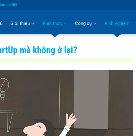
artup Việt
hủ
Giới thiệu
Kiến thức
Công cụ
Kinh nghiệm
tartUp mà không ở lại?